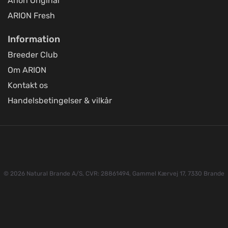
Arion Original
ARION Fresh
Information
Breeder Club
Om ARION
Kontakt os
Handelsbetingelser & vilkår
© 2026 Natural Brande A/S, CVR: 28861494, Gammel Kærvej 17, 7330 Brande