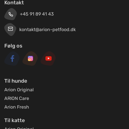
Kontakt
+45 91 89 41 43
kontakt@arion-petfood.dk
Følg os
Til hunde
Arion Original
ARION Care
Arion Fresh
Til katte