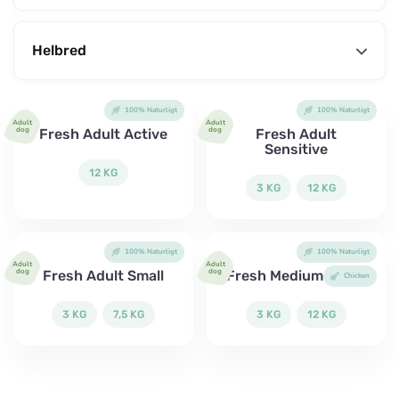
Helbred
100% Naturligt
100% Naturligt
Adult
Adult
dog
dog
Fresh Adult Active
Fresh Adult
Sensitive
12 KG
3 KG
12 KG
100% Naturligt
100% Naturligt
Adult
Adult
dog
dog
Fresh Adult Small
Fresh Medium Large
Chicken
3 KG
7,5 KG
3 KG
12 KG