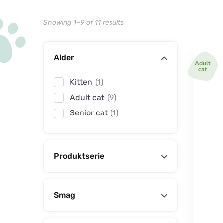
Showing 1–9 of 11 results
Alder
Adult
cat
Kitten
(1)
Adult cat
(9)
Senior cat
(1)
Produktserie
Smag