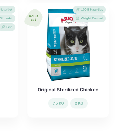
aturligt
100% Naturligt
Adult
lutenfri
Weight Control
cat
Fish
Original Sterilized Chicken
7,5 KG
2 KG