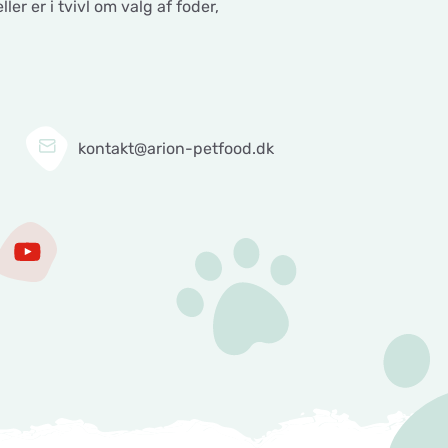
er er i tvivl om valg af foder,
3
kontakt@arion-petfood.dk