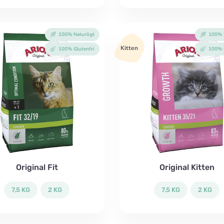
100% Naturligt
100% N
Kitten
100% Glutenfri
100% G
Original Fit
Original Kitten
7,5 KG
2 KG
7,5 KG
2 KG