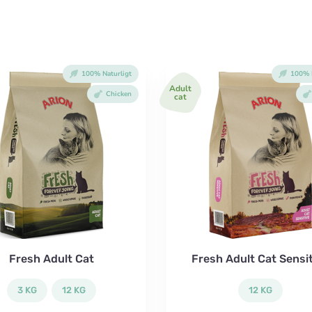
100% Naturligt
100% N
Adult
Chicken
cat
Fresh Adult Cat
Fresh Adult Cat Sensi
3 KG
12 KG
12 KG