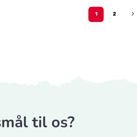
1
2
mål til os?