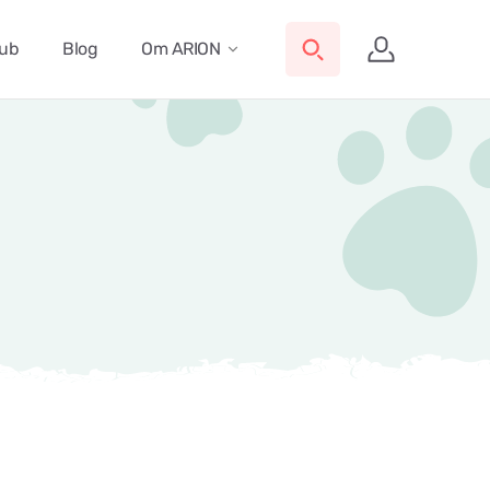
lub
Blog
Om ARION