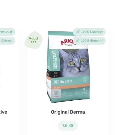
aturligt
100% Naturligt
Adult
Chicken
100% Glutenfri
cat
tive
Original Derma
7,5 KG