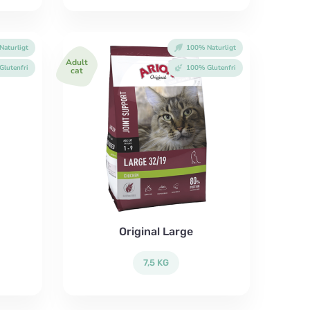
aturligt
100% Naturligt
Adult
lutenfri
100% Glutenfri
cat
Original Large
7,5 KG