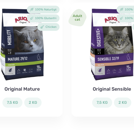
100% Naturligt
100% N
Adult
100% Glutenfri
100% G
cat
Chicken
Original Mature
Original Sensible
7,5 KG
2 KG
7,5 KG
2 KG