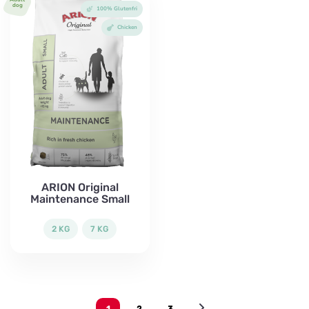
dog
100% Glutenfri
Chicken
ARION Original
Maintenance Small
2 KG
7 KG
1
2
3