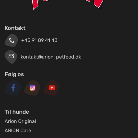
Kontakt
+45 91 89 41 43
kontakt@arion-petfood.dk
Følg os
Til hunde
Arion Original
ARION Care