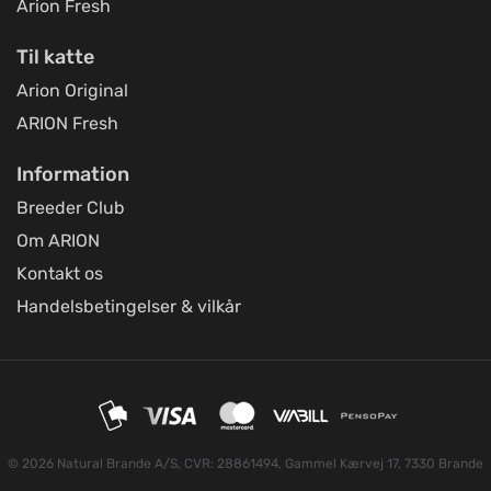
Arion Fresh
Til katte
Arion Original
ARION Fresh
Information
Breeder Club
Om ARION
Kontakt os
Handelsbetingelser & vilkår
© 2026 Natural Brande A/S, CVR: 28861494, Gammel Kærvej 17, 7330 Brande