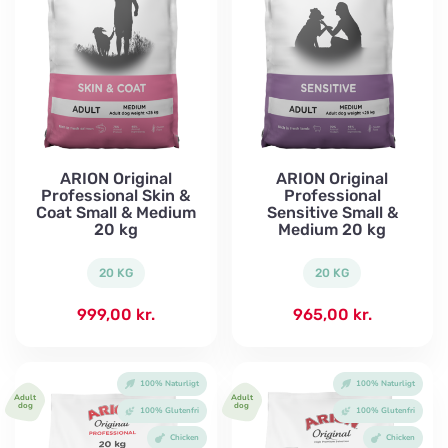
ARION Original
ARION Original
Professional Skin &
Professional
Coat Small & Medium
Sensitive Small &
20 kg
Medium 20 kg
20 KG
20 KG
999,00
kr.
965,00
kr.
100% Naturligt
100% Naturligt
Adult
Adult
dog
dog
100% Glutenfri
100% Glutenfri
Chicken
Chicken