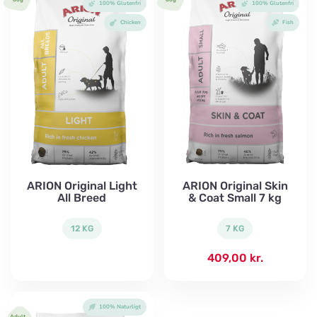
100% Glutenfri
100% Glutenfri
Chicken
Fish
ARION Original Light
ARION Original Skin
All Breed
& Coat Small 7 kg
12 KG
7 KG
409,00
kr.
100% Naturligt
Adult