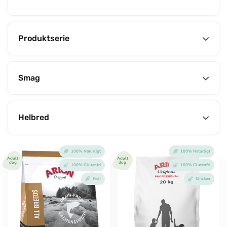
Produktserie
Smag
Helbred
100% Naturligt
100% Naturligt
Adult
Adult
dog
dog
100% Glutenfri
100% Glutenfri
Fish
Chicken