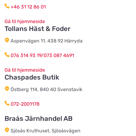
+46 31 12 86 01
Husdjursshopen
Gå til hjemmeside
Vis på kort
Tollans Häst & Foder
Aspenvägen 11, 438 92 Härryda
Älvsered Lantmän
Vis på kort
076 314 93 19/073 087 4691
Mårdaklevsvägen 22
Gå til hjemmeside
Chaspades Butik
Värö Lantmannaförening ek för
Vis på kort
Vallavägen 4
Östberg 114, 840 40 Svenstavik
072-2001178
Grimetonortens Lantmän
Vis på kort
Braås Järnhandel AB
Källängsvägen 1
Sjösås Kruthuset, Sjösåsvägen