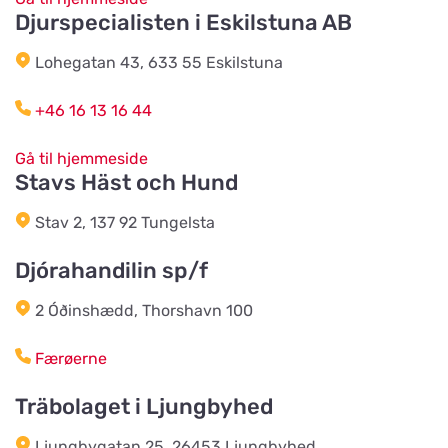
Vis på kort
Djurspecialisten i Eskilstuna AB
Mogatan 6
Lohegatan 43, 633 55 Eskilstuna
2BE4You
+46 16 13 16 44
Vis på kort
Albrektsvägen 77
Gå til hjemmeside
Stavs Häst och Hund
Tropicstallet
Vis på kort
Stav 2, 137 92 Tungelsta
PL 9114 Öraholma
Djórahandilin sp/f
Tassoteket
Vis på kort
2 Óðinshædd, Thorshavn 100
Funkabotorge 1A
Færøerne
Djurens Värld Torsås
Träbolaget i Ljungbyhed
Vis på kort
Allfargatan 12
Ljungbygatan 25, 26453 Ljungbyhed