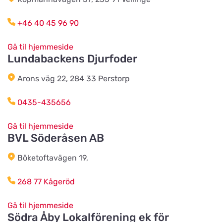
Cats & Dogs AB
Vis på kort
Herr Stens väg 10
+46 40 45 96 90
Gå til hjemmeside
Tidaholms Djur & Djurartiklar
Lundabackens Djurfoder
Vis på kort
Torggatan 6D
Arons väg 22, 284 33 Perstorp
Vacker Tass Salong & Tillbehör AB
0435-435656
Vis på kort
Sturegatan 14
Gå til hjemmeside
BVL Söderåsen AB
Karlstads Hundcenter
Böketoftavägen 19,
Vis på kort
Stallplatsvägen 2
268 77 Kågeröd
Djurensvärld Vetlanda
Gå til hjemmeside
Vis på kort
Västerleden 60
Södra Åby Lokalförening ek för