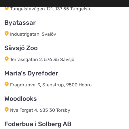
We of Sweeden
Vis på kort
Tungelstavägen 121, 137 55 Tubgelsta
Ströbogaten 10
Byatassar
FirstVet AB
Industrigatan, Svalöv
Vis på kort
Regeringsgatan 29
Sävsjö Zoo
Jami Hundsport
Terrassgatan 2, 576 35 Sävsjö
Vis på kort
Kolonivägen 17
Maria's Dyrefoder
Fragdrupvej 9, Stenstrup, 9500 Hobro
Loppetjansen.dk (Webshop og
afhentning)
Vis på kort
Woodlooks
Østbirkvej 7
Nya Torget 4, 685 30 Torsby
Foder & Fritid webshop
Foderbua i Solberg AB
Vis på kort
E Christensens Vej 86