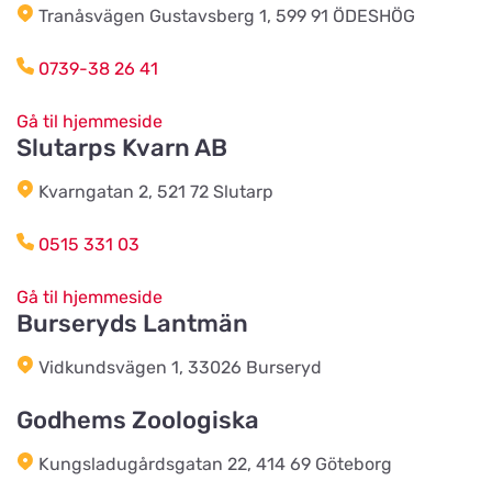
Djórahandilin sp/f
Tranåsvägen Gustavsberg 1, 599 91 ÖDESHÖG
Vis på kort
2 Óðinshædd
0739-38 26 41
Träbolaget i Ljungbyhed
Gå til hjemmeside
Vis på kort
Slutarps Kvarn AB
Ljungbygatan 25
Kvarngatan 2, 521 72 Slutarp
Kung Grim's Hund & Katt
Vis på kort
0515 331 03
Drostvägen 14
Gå til hjemmeside
Burseryds Lantmän
Allboden i Strängnäs
Vis på kort
Lärlingsvägen 5
Vidkundsvägen 1, 33026 Burseryd
Godhems Zoologiska
Åkeriet i Hjälmhult AB (Änghagens
Foder)
Vis på kort
Kungsladugårdsgatan 22, 414 69 Göteborg
LANE-RYRS RÖD 150