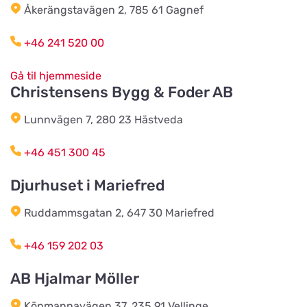
Åkerängstavägen 2, 785 61 Gagnef
+46 241 520 00
Kista Zoohörna
Vis på kort
Gullfossgatan 1d
Gå til hjemmeside
Christensens Bygg & Foder AB
LT Lantmän
Lunnvägen 7, 280 23 Hästveda
Vis på kort
Storgatan 4
+46 451 300 45
Lidhults Bygg & Lantmän
Djurhuset i Mariefred
Vis på kort
Unnarydsvägen 21
Ruddammsgatan 2, 647 30 Mariefred
+46 159 202 03
Köingeortens Lantmän
Vis på kort
Östervägen 9
AB Hjalmar Möller
Köpmannavägen 37, 235 91 Vellinge