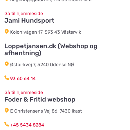
Vojens Dyreklinik ved Sommerlund
Vet
Vis på kort
Gå til hjemmeside
Søndre Ringvej 3
Jami Hundsport
Kolonivägen 17, 593 43 Västervik
Landhandlen / Gappay
Vis på kort
Loppetjansen.dk (Webshop og
Ebstrupvej 60
afhentning)
Østbirkvej 7, 5240 Odense NØ
Salling Grovvare - Brodal
Vis på kort
Amtsvejen 49, Brodal
93 60 64 14
Gå til hjemmeside
Salling Grovvare
Vis på kort
Foder & Fritid webshop
M. P. Stisens Vej 17
E Christensens Vej 86, 7430 Ikast
EwersLandbutik.dk
+45 5434 8284
Vis på kort
Langelandsvej 2