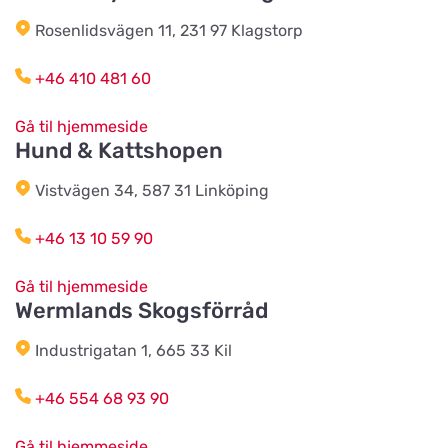
Rosenlidsvägen 11, 231 97 Klagstorp
HundoMera
Vis på kort
+46 410 481 60
Soldatgränd 3
Gå til hjemmeside
Hund & Kattshopen
Kolmårdens Djurtillbehör
Vis på kort
Sjöviksvägen
Vistvägen 34, 587 31 Linköping
+46 13 10 59 90
Annas Djur & Foder
Vis på kort
Affärsvägen 3
Gå til hjemmeside
Wermlands Skogsförråd
Rödets Gård
Industrigatan 1, 665 33 Kil
Vis på kort
Gunneröd 536
+46 554 68 93 90
Anjinsans Hund and Katt
Gå til hjemmeside