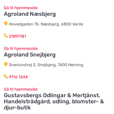
Gå til hjemmeside
Agroland Næsbjerg
Hund & Kattshopen
Vis på kort
Vistvägen 34
Hovedgaden 15, Næsbjerg, 6800 Varde
21897181
Wermlands Skogsförråd
Vis på kort
Industrigatan 1
Gå til hjemmeside
Agroland Snejbjerg
Snerlundvej 2, Snejbjerg, 7400 Herning
Djurspecialisten i Eskilstuna AB
Vis på kort
Lohegatan 43
9716 1244
Gå til hjemmeside
Stavs Häst och Hund
Gustavsbergs Odlingar & Mertjänst,
Vis på kort
Stav 2
Handelsträdgård, odling, blomster- &
djur-butik