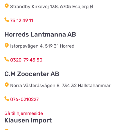
Strandby Kirkevej 138, 6705 Esbjerg Ø
Burseryds Lantmän
Vis på kort
Vidkundsvägen 1
75 12 49 11
Horreds Lantmanna AB
Godhems Zoologiska
Vis på kort
Istorpsvägen 4, 519 31 Horred
Kungsladugårdsgatan 22
0320-79 45 50
Tollans Häst & Foder
Vis på kort
C.M Zoocenter AB
Aspenvägen 11
Norra Västeråsvägen 8, 734 32 Hallstahammar
Chaspades Butik
076-0210227
Vis på kort
Östberg 114
Gå til hjemmeside
Klausen Import
Braås Järnhandel AB
Vis på kort