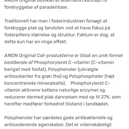
ARION Original udviklet et alternativt koncept til
forebyggelse af paradentose.
Traditionelt har man i foderindustrien forsøgt at
forebygge plak og tandsten ved at have fokus på
foderpillens størrelse og struktur. Faktum er dog, at
dette kun har en ringe effekt.
ARION Original Cat-produkterne er tilsat en unik formel
bestående af
Phosphoryleret C-vitamin (C-vitamin
beriget med fosfat), Polyphenoler (udvalgte
antioxidanter fra grøn the) og Polyphosphater (højt
koncentrerede mineralsalte). Phosphoryleret C-
vitamin aktiverer kattens naturlige enzymer og
reducerer dermed plak dannelsen med op til 27%, som
herefter medfører forbedret tilstand i tandkødet.
Polyphenoler har særdeles gode antibakterielle og
antioxiderende egenskaber. Det er videnskabeligt