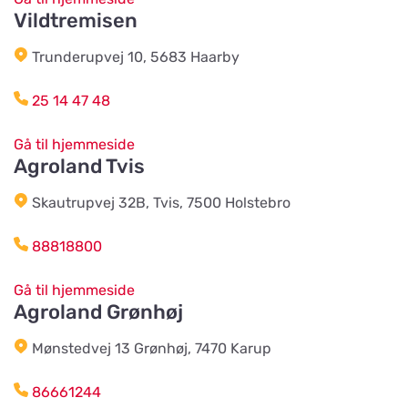
Vildtremisen
Djurhuset i Mariefred
Vis på kort
Ruddammsgatan 2
Trunderupvej 10, 5683 Haarby
25 14 47 48
AB Hjalmar Möller
Vis på kort
Köpmannavägen 37
Gå til hjemmeside
Agroland Tvis
Lundabackens Djurfoder
Skautrupvej 32B, Tvis, 7500 Holstebro
Vis på kort
Arons väg 22
88818800
BVL Söderåsen AB
Gå til hjemmeside
Vis på kort
Agroland Grønhøj
Böketoftavägen 19
Mønstedvej 13 Grønhøj, 7470 Karup
Södra Åby Lokalförening ek för
Vis på kort
86661244
Rosenlidsvägen 11