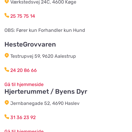
Værkstedsvej 24C, 4600 Køge
Sjösås Kruthuset
25 75 75 14
Arboga Häst Och Hund
Vis på kort
OBS: Fører kun Forhandler kun Hund
Nygatan 16B
HesteGrovvaren
Team Alutorp AB
Vis på kort
Testrupvej 59, 9620 Aalestrup
Frestensfällevägen 64
24 20 86 66
Dalviks Kvarn AB
Gå til hjemmeside
Vis på kort
Åkerängstavägen 2
Hjerterummet / Byens Dyr
Jernbanegade 52, 4690 Haslev
Christensens Bygg & Foder AB
Vis på kort
31 36 23 92
Lunnvägen 7
Gå til hjemmeside