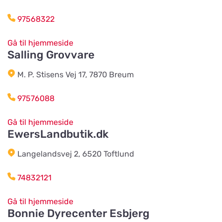
97568322
Agroland Næsbjerg
Vis på kort
Hovedgaden 15, Næsbjerg
Gå til hjemmeside
Salling Grovvare
M. P. Stisens Vej 17, 7870 Breum
Agroland Snejbjerg
Vis på kort
Snerlundvej 2, Snejbjerg
97576088
Gå til hjemmeside
Gustavsbergs Odlingar &
EwersLandbutik.dk
Mertjänst, Handelsträdgård,
Vis på kort
odling, blomster- & djur-butik
Langelandsvej 2, 6520 Toftlund
Tranåsvägen Gustavsberg 1
74832121
Slutarps Kvarn AB
Vis på kort
Gå til hjemmeside
Kvarngatan 2
Bonnie Dyrecenter Esbjerg