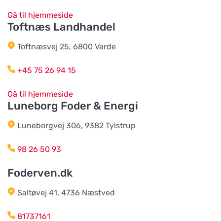
Gå til hjemmeside
Toftnæs Landhandel
Bonnie Dyrecenter Esbjerg
Vis på kort
Toftnæsvej 25, 6800 Varde
Strandby Kirkevej 138
+45 75 26 94 15
Horreds Lantmanna AB
Vis på kort
Gå til hjemmeside
Istorpsvägen 4
Luneborg Foder & Energi
Luneborgvej 306, 9382 Tylstrup
C.M Zoocenter AB
Vis på kort
Norra Västeråsvägen 8
98 26 50 93
Foderven.dk
Klausen Import
Vis på kort
Saltøvej 41, 4736 Næstved
Værkstedsvej 24C
81737161