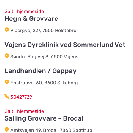
HesteGrovvaren
Vis på kort
Gå til hjemmeside
Testrupvej 59
Hegn & Grovvare
Viborgvej 227, 7500 Holstebro
Hjerterummet / Byens Dyr
Vis på kort
Jernbanegade 52
Vojens Dyreklinik ved Sommerlund Vet
Søndre Ringvej 3, 6500 Vojens
Vildtremisen
Vis på kort
Landhandlen / Gappay
Trunderupvej 10
Ebstrupvej 60, 8600 Silkeborg
Agroland Tvis
Vis på kort
30427729
Skautrupvej 32B, Tvis
Gå til hjemmeside
Salling Grovvare - Brodal
Agroland Grønhøj
Vis på kort
Mønstedvej 13 Grønhøj
Amtsvejen 49, Brodal, 7860 Spøttrup