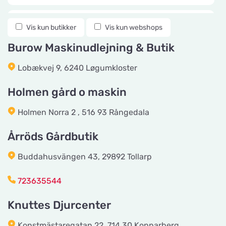
Knuttes Djurcenter
Vis kun butikker
Vis kun webshops
Vis på kort
Konstmästaregatan 22
Burow Maskinudlejning & Butik
Lobækvej 9, 6240 Løgumkloster
vetzoo.se
Vis på kort
Frösundaviks Allé 1
Holmen gård o maskin
Holmen Norra 2 , 516 93 Rångedala
Maxi Zoo Valby Torveporten
Vis på kort
Årröds Gårdbutik
Summerredvej 1
Buddahusvängen 43, 29892 Tollarp
Håkansson's Klipp och Trim
723635544
Vis på kort
Industrigatan 5
Knuttes Djurcenter
Tingholmgård dyrefoder
Konstmästaregatan 22, 714 30 Kopparberg