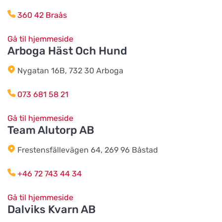
Harplinge Lantmän
Vis på kort
360 42 Braås
Föreningsvägen 36
Gå til hjemmeside
Arboga Häst Och Hund
Vinbergsortens
Lantmannaförening
Vis på kort
Nygatan 16B, 732 30 Arboga
Päronvägen 7
073 681 58 21
Slöinge Lantmannaförening ek för
Vis på kort
Gå til hjemmeside
Virkesvägen 3
Team Alutorp AB
Frestensfällevägen 64, 269 96 Båstad
Styrsö zoo
Vis på kort
Sundkällevägen 27
+46 72 743 44 34
Gå til hjemmeside
Källby Zoologiska
Dalviks Kvarn AB
Vis på kort
Sjökvarnsvägen 20B