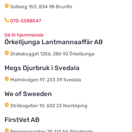
Solberg 153, 834 98 Brunflo
Toftnæs Landhandel
070-5588547
Vis på kort
Toftnæsvej 25
Gå til hjemmeside
Örkelljunga Lantmannaaffär AB
Luneborg Foder & Energi
Vis på kort
Drakabygget 1256, 286 92 Örkelljunga
Luneborgvej 306
Megs Djurbruk i Svedala
Foderven.dk
Malmövägen 97, 233 39 Svedala
Vis på kort
Saltøvej 41
We of Sweeden
Ströbogaten 10, 602 23 Norrköping
Hegn & Grovvare
Vis på kort
Viborgvej 227
FirstVet AB
Regeringsgatan 29, 114 56 Stockholm