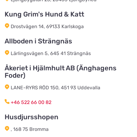
Skene Zoologiska
Kung Grim's Hund & Katt
Vis på kort
Örbyvägen 6
Drostvägen 14, 69133 Karlskoga
Allboden i Strängnäs
Sjögrens Zooshop
Vis på kort
Sällshög 2040
Lärlingsvägen 5, 645 41 Strängnäs
Åkeriet i Hjälmhult AB (Änghagens
Scalarens Zoologiska
Foder)
Vis på kort
Färgaregatan 18
LANE-RYRS RÖD 150, 451 93 Uddevalla
MT`s Djurartiklar AB
+46 522 66 00 82
Vis på kort
Estunavägen 22
Husdjursshopen
, 168 75 Bromma
Mocolony
Vis på kort