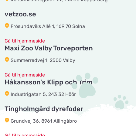
Vis på kort
Grundvej 36
vetzoo.se
Frösundaviks Allé 1, 169 70 Solna
CyberZoo AB
Vis på kort
Ladugårdsvägen 101 D
Gå til hjemmeside
Maxi Zoo Valby Torveporten
Tika Rideudstyr
Summerredvej 1, 2500 Valby
Vis på kort
Solbjerg Plantagevej 3
Gå til hjemmeside
Håkansson's Klipp och Trim
Josefines sadlar
Vis på kort
Industrigatan 5, 243 32 Höör
Hova 1
Tingholmgård dyrefoder
Horseworld Rideudstyr
Grundvej 36, 8961 Allingåbro
Vis på kort
Ellehammersvej 4
Gå til hjemmeside