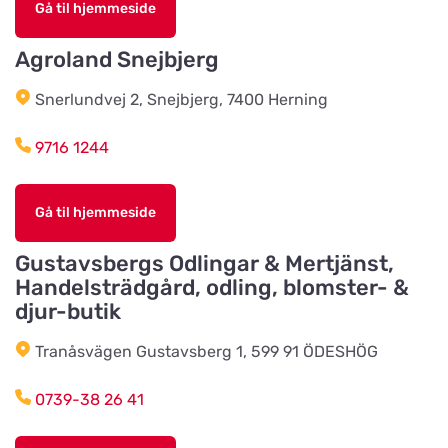
Gå til hjemmeside
Päronvägen 7
Agroland Snejbjerg
Slöinge Lantmannaförening ek för
Snerlundvej 2, Snejbjerg, 7400 Herning
Vis på kort
Virkesvägen 3
9716 1244
Styrsö zoo
Vis på kort
Gå til hjemmeside
Sundkällevägen 27
Gustavsbergs Odlingar & Mertjänst,
Handelsträdgård, odling, blomster- &
Källby Zoologiska
Vis på kort
djur-butik
Sjökvarnsvägen 20B
Tranåsvägen Gustavsberg 1, 599 91 ÖDESHÖG
Kista Zoohörna
0739-38 26 41
Vis på kort
Gullfossgatan 1d