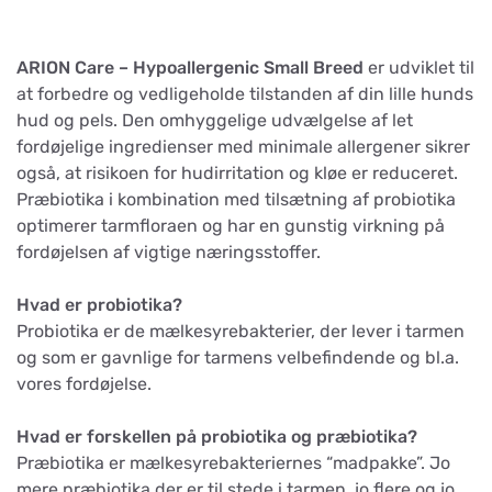
ARION Care – Hypoallergenic Small Breed
er udviklet til
at forbedre og vedligeholde tilstanden af din lille hunds
hud og pels. Den omhyggelige udvælgelse af let
fordøjelige ingredienser med minimale allergener sikrer
også, at risikoen for hudirritation og kløe er reduceret.
Præbiotika i kombination med tilsætning af probiotika
optimerer tarmfloraen og har en gunstig virkning på
fordøjelsen af vigtige næringsstoffer.
Hvad er probiotika?
Probiotika er de mælkesyrebakterier, der lever i tarmen
og som er gavnlige for tarmens velbefindende og bl.a.
vores fordøjelse.
Hvad er forskellen på probiotika og præbiotika?
Præbiotika er mælkesyrebakteriernes “madpakke”. Jo
mere præbiotika der er til stede i tarmen, jo flere og jo