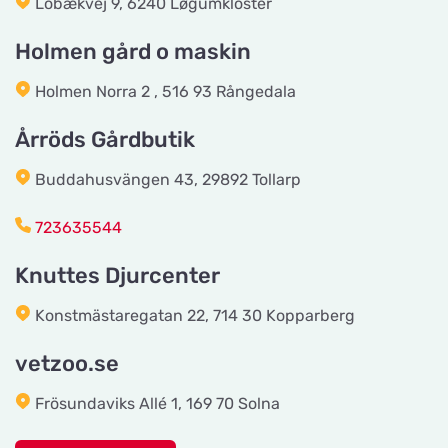
Lobækvej 9, 6240 Løgumkloster
vetzoo.se
Vis på kort
Frösundaviks Allé 1
Holmen gård o maskin
Holmen Norra 2 , 516 93 Rångedala
Maxi Zoo Valby Torveporten
Vis på kort
Årröds Gårdbutik
Summerredvej 1
Buddahusvängen 43, 29892 Tollarp
Håkansson's Klipp och Trim
723635544
Vis på kort
Industrigatan 5
Knuttes Djurcenter
Tingholmgård dyrefoder
Konstmästaregatan 22, 714 30 Kopparberg
Vis på kort
Grundvej 36
vetzoo.se
Frösundaviks Allé 1, 169 70 Solna
CyberZoo AB
Vis på kort
Ladugårdsvägen 101 D