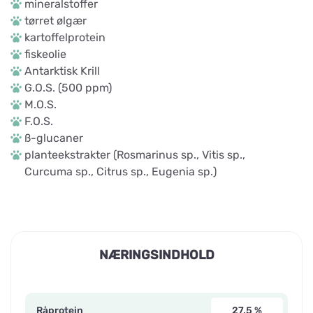
mineralstoffer
tørret ølgær
kartoffelprotein
fiskeolie
Antarktisk Krill
G.O.S. (500 ppm)
M.O.S.
F.O.S.
ß-glucaner
planteekstrakter (Rosmarinus sp., Vitis sp.,
Curcuma sp., Citrus sp., Eugenia sp.)
NÆRINGSINDHOLD
Råprotein
27,5 %