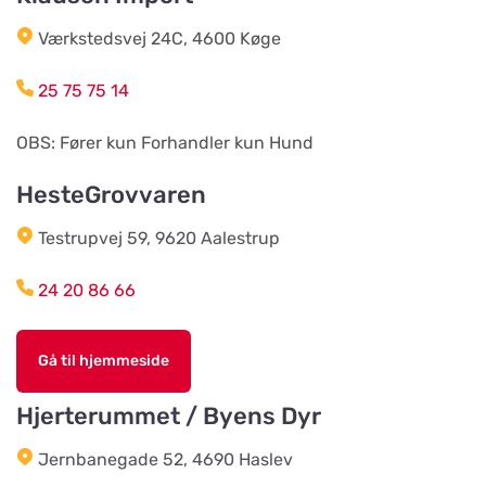
Wermlands Skogsförråd
Værkstedsvej 24C, 4600 Køge
Vis på kort
Industrigatan 1
25 75 75 14
Djurspecialisten i Eskilstuna AB
OBS: Fører kun Forhandler kun Hund
Vis på kort
Lohegatan 43
HesteGrovvaren
Testrupvej 59, 9620 Aalestrup
Stavs Häst och Hund
Vis på kort
Stav 2
24 20 86 66
Djórahandilin sp/f
Gå til hjemmeside
Vis på kort
2 Óðinshædd
Hjerterummet / Byens Dyr
Träbolaget i Ljungbyhed
Jernbanegade 52, 4690 Haslev
Vis på kort