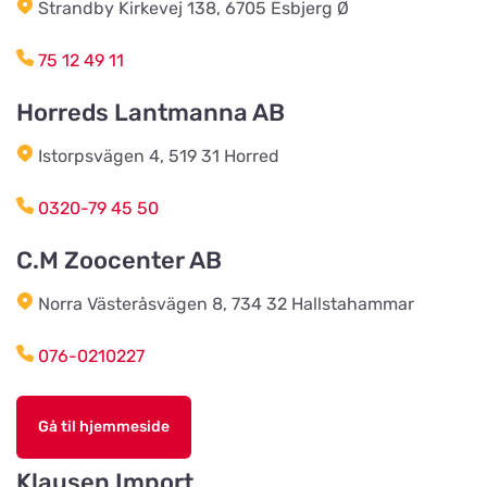
Vis på kort
Strandby Kirkevej 138, 6705 Esbjerg Ø
Köpmannavägen 37
75 12 49 11
Lundabackens Djurfoder
Horreds Lantmanna AB
Vis på kort
Arons väg 22
Istorpsvägen 4, 519 31 Horred
BVL Söderåsen AB
0320-79 45 50
Vis på kort
Böketoftavägen 19
C.M Zoocenter AB
Norra Västeråsvägen 8, 734 32 Hallstahammar
Södra Åby Lokalförening ek för
Vis på kort
Rosenlidsvägen 11
076-0210227
Hund & Kattshopen
Gå til hjemmeside
Vis på kort
Vistvägen 34
Klausen Import