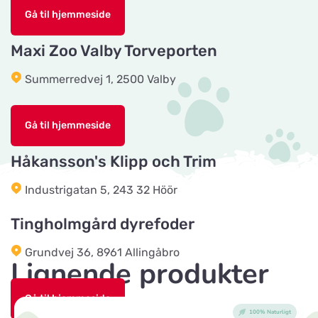
Gå til hjemmeside
Tika Rideudstyr
Maxi Zoo Valby Torveporten
Vis på kort
Solbjerg Plantagevej 3
Summerredvej 1, 2500 Valby
Josefines sadlar
Vis på kort
Gå til hjemmeside
Hova 1
Håkansson's Klipp och Trim
Horseworld Rideudstyr
Industrigatan 5, 243 32 Höör
Vis på kort
Ellehammersvej 4
Tingholmgård dyrefoder
Maxi Zoo Hobro
Grundvej 36, 8961 Allingåbro
Vis på kort
Lignende produkter
Thurøvej 13,
Gå til hjemmeside
100% Naturligt