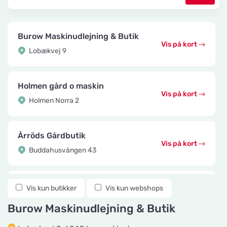
Burow Maskinudlejning & Butik
Vis på kort
Lobækvej 9
Holmen gård o maskin
Vis på kort
Holmen Norra 2
Årröds Gårdbutik
Vis på kort
Buddahusvängen 43
Knuttes Djurcenter
Vis kun butikker
Vis kun webshops
Vis på kort
Konstmästaregatan 22
Burow Maskinudlejning & Butik