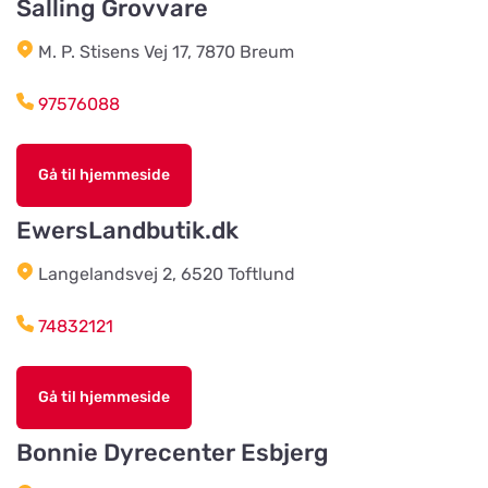
Salling Grovvare
Team Alutorp AB
M. P. Stisens Vej 17, 7870 Breum
Vis på kort
Frestensfällevägen 64
97576088
Dalviks Kvarn AB
Vis på kort
Gå til hjemmeside
Åkerängstavägen 2
EwersLandbutik.dk
Christensens Bygg & Foder AB
Langelandsvej 2, 6520 Toftlund
Vis på kort
Lunnvägen 7
74832121
Djurhuset i Mariefred
Vis på kort
Gå til hjemmeside
Ruddammsgatan 2
Bonnie Dyrecenter Esbjerg
AB Hjalmar Möller