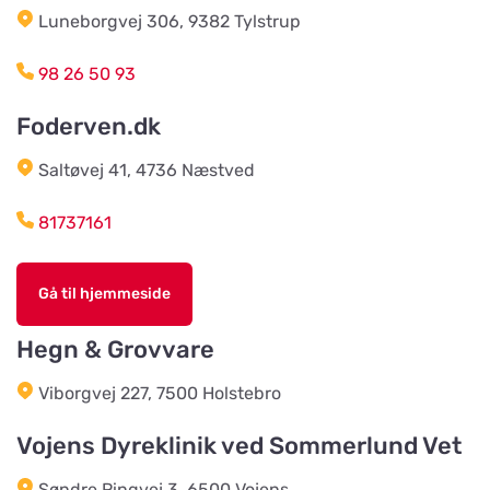
Luneborgvej 306, 9382 Tylstrup
Agroland Snejbjerg
Vis på kort
Snerlundvej 2, Snejbjerg
98 26 50 93
Foderven.dk
Gustavsbergs Odlingar &
Mertjänst, Handelsträdgård,
Vis på kort
odling, blomster- & djur-butik
Saltøvej 41, 4736 Næstved
Tranåsvägen Gustavsberg 1
81737161
Slutarps Kvarn AB
Vis på kort
Gå til hjemmeside
Kvarngatan 2
Hegn & Grovvare
Burseryds Lantmän
Viborgvej 227, 7500 Holstebro
Vis på kort
Vidkundsvägen 1
Vojens Dyreklinik ved Sommerlund Vet
Søndre Ringvej 3, 6500 Vojens
Godhems Zoologiska