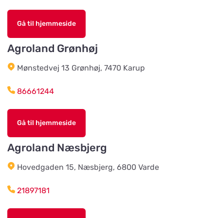
Älvsered Lantmän
Vis på kort
Gå til hjemmeside
Mårdaklevsvägen 22
Agroland Grønhøj
Värö Lantmannaförening ek för
Mønstedvej 13 Grønhøj, 7470 Karup
Vis på kort
Vallavägen 4
86661244
Grimetonortens Lantmän
Vis på kort
Gå til hjemmeside
Källängsvägen 1
Agroland Næsbjerg
Harplinge Lantmän
Vis på kort
Hovedgaden 15, Næsbjerg, 6800 Varde
Föreningsvägen 36
21897181
Vinbergsortens
Lantmannaförening
Vis på kort