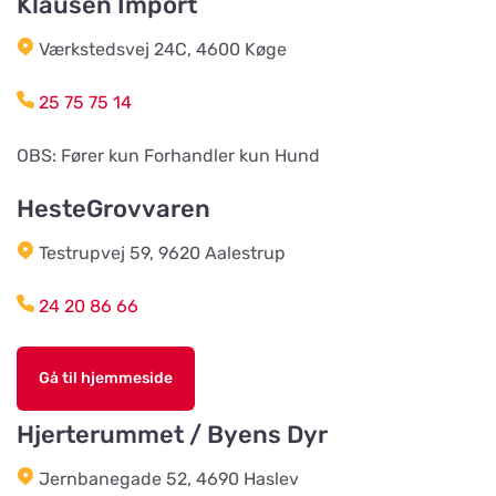
Klausen Import
Wermlands Skogsförråd
Værkstedsvej 24C, 4600 Køge
Vis på kort
Industrigatan 1
25 75 75 14
Djurspecialisten i Eskilstuna AB
OBS: Fører kun Forhandler kun Hund
Vis på kort
Lohegatan 43
HesteGrovvaren
Testrupvej 59, 9620 Aalestrup
Stavs Häst och Hund
Vis på kort
Stav 2
24 20 86 66
Djórahandilin sp/f
Gå til hjemmeside
Vis på kort
2 Óðinshædd
Hjerterummet / Byens Dyr
Träbolaget i Ljungbyhed
Jernbanegade 52, 4690 Haslev
Vis på kort