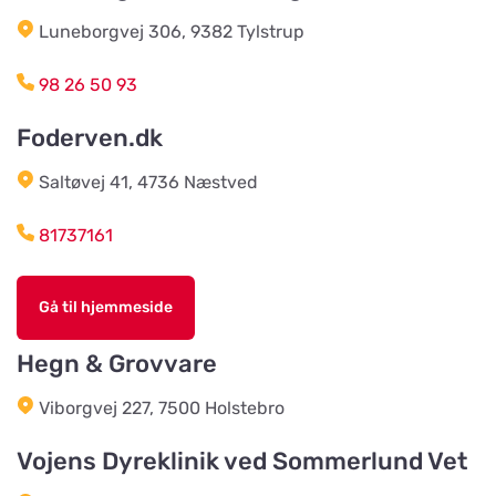
Luneborgvej 306, 9382 Tylstrup
Agroland Snejbjerg
Vis på kort
Snerlundvej 2, Snejbjerg
98 26 50 93
Foderven.dk
Gustavsbergs Odlingar &
Mertjänst, Handelsträdgård,
Vis på kort
odling, blomster- & djur-butik
Saltøvej 41, 4736 Næstved
Tranåsvägen Gustavsberg 1
81737161
Slutarps Kvarn AB
Vis på kort
Gå til hjemmeside
Kvarngatan 2
Hegn & Grovvare
Burseryds Lantmän
Viborgvej 227, 7500 Holstebro
Vis på kort
Vidkundsvägen 1
Vojens Dyreklinik ved Sommerlund Vet