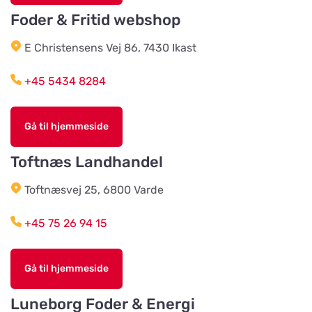
Vis på kort
Jernbanegade 52
Foder & Fritid webshop
E Christensens Vej 86, 7430 Ikast
Vildtremisen
Vis på kort
+45 5434 8284
Trunderupvej 10
Gå til hjemmeside
Agroland Tvis
Vis på kort
Skautrupvej 32B, Tvis
Toftnæs Landhandel
Toftnæsvej 25, 6800 Varde
Agroland Grønhøj
Vis på kort
Mønstedvej 13 Grønhøj
+45 75 26 94 15
Agroland Næsbjerg
Gå til hjemmeside
Vis på kort
Hovedgaden 15, Næsbjerg
Luneborg Foder & Energi