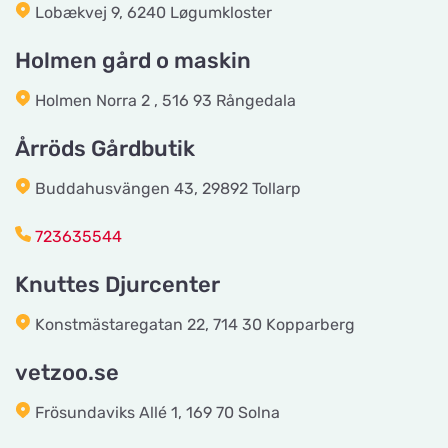
Lobækvej 9, 6240 Løgumkloster
vetzoo.se
Vis på kort
Frösundaviks Allé 1
Holmen gård o maskin
Holmen Norra 2 , 516 93 Rångedala
Maxi Zoo Valby Torveporten
Vis på kort
Årröds Gårdbutik
Summerredvej 1
Buddahusvängen 43, 29892 Tollarp
Håkansson's Klipp och Trim
723635544
Vis på kort
Industrigatan 5
Knuttes Djurcenter
Tingholmgård dyrefoder
Konstmästaregatan 22, 714 30 Kopparberg
Vis på kort
Grundvej 36
vetzoo.se
Frösundaviks Allé 1, 169 70 Solna
CyberZoo AB
Vis på kort
Ladugårdsvägen 101 D