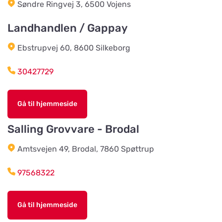
Søndre Ringvej 3, 6500 Vojens
Godhems Zoologiska
Vis på kort
Kungsladugårdsgatan 22
Landhandlen / Gappay
Ebstrupvej 60, 8600 Silkeborg
Tollans Häst & Foder
Vis på kort
Aspenvägen 11
30427729
Chaspades Butik
Gå til hjemmeside
Vis på kort
Östberg 114
Salling Grovvare - Brodal
Amtsvejen 49, Brodal, 7860 Spøttrup
Braås Järnhandel AB
Vis på kort
Sjösås Kruthuset
97568322
Arboga Häst Och Hund
Gå til hjemmeside
Vis på kort
Nygatan 16B