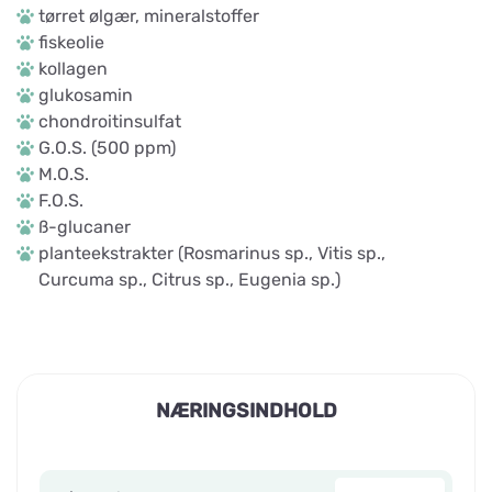
tørret ølgær, mineralstoffer
fiskeolie
kollagen
glukosamin
chondroitinsulfat
G.O.S. (500 ppm)
M.O.S.
F.O.S.
ß-glucaner
planteekstrakter (Rosmarinus sp., Vitis sp.,
Curcuma sp., Citrus sp., Eugenia sp.)
NÆRINGSINDHOLD