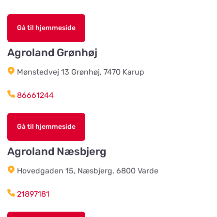
Älvsered Lantmän
Vis på kort
Gå til hjemmeside
Mårdaklevsvägen 22
Agroland Grønhøj
Värö Lantmannaförening ek för
Mønstedvej 13 Grønhøj, 7470 Karup
Vis på kort
Vallavägen 4
86661244
Grimetonortens Lantmän
Vis på kort
Gå til hjemmeside
Källängsvägen 1
Agroland Næsbjerg
Harplinge Lantmän
Vis på kort
Hovedgaden 15, Næsbjerg, 6800 Varde
Föreningsvägen 36
21897181
Vinbergsortens