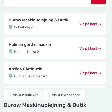
Burow Maskinudlejning & Butik
Vis på kort
Lobækvej 9
Holmen gård o maskin
Vis på kort
Holmen Norra 2
Årröds Gårdbutik
Vis på kort
Buddahusvängen 43
Knuttes Djurcenter
Vis kun butikker
Vis kun webshops
Vis på kort
Konstmästaregatan 22
Burow Maskinudlejning & Butik