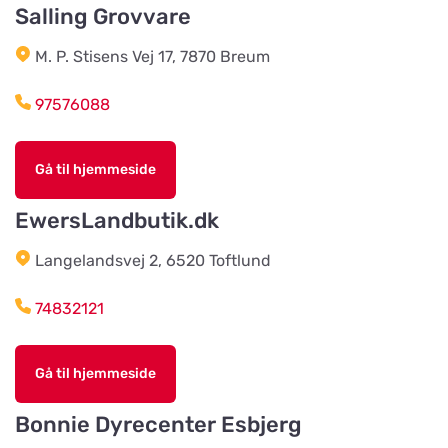
Salling Grovvare
Team Alutorp AB
M. P. Stisens Vej 17, 7870 Breum
Vis på kort
Frestensfällevägen 64
97576088
Dalviks Kvarn AB
Vis på kort
Gå til hjemmeside
Åkerängstavägen 2
EwersLandbutik.dk
Christensens Bygg & Foder AB
Langelandsvej 2, 6520 Toftlund
Vis på kort
Lunnvägen 7
74832121
Djurhuset i Mariefred
Vis på kort
Gå til hjemmeside
Ruddammsgatan 2
Bonnie Dyrecenter Esbjerg
AB Hjalmar Möller