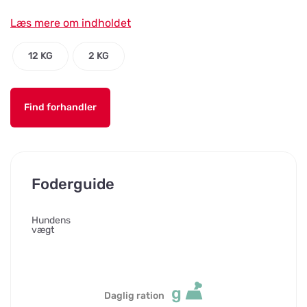
Læs mere om indholdet
12 KG
2 KG
Find forhandler
Foderguide
Hundens
vægt
g
Daglig ration