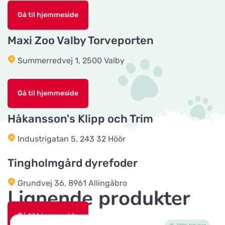
Gå til hjemmeside
Tika Rideudstyr
Maxi Zoo Valby Torveporten
Vis på kort
Solbjerg Plantagevej 3
Summerredvej 1, 2500 Valby
Josefines sadlar
Vis på kort
Gå til hjemmeside
Hova 1
Håkansson's Klipp och Trim
Horseworld Rideudstyr
Industrigatan 5, 243 32 Höör
Vis på kort
Ellehammersvej 4
Tingholmgård dyrefoder
Maxi Zoo Hobro
Grundvej 36, 8961 Allingåbro
Vis på kort
Lignende produkter
Thurøvej 13,
Gå til hjemmeside