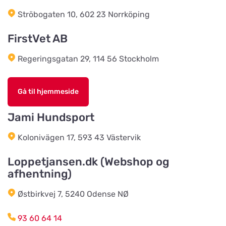
Bonnie Dyrecenter Esbjerg
Ströbogaten 10, 602 23 Norrköping
Vis på kort
Strandby Kirkevej 138
FirstVet AB
Regeringsgatan 29, 114 56 Stockholm
Horreds Lantmanna AB
Vis på kort
Istorpsvägen 4
Gå til hjemmeside
C.M Zoocenter AB
Jami Hundsport
Vis på kort
Norra Västeråsvägen 8
Kolonivägen 17, 593 43 Västervik
Klausen Import
Loppetjansen.dk (Webshop og
Vis på kort
afhentning)
Værkstedsvej 24C
Østbirkvej 7, 5240 Odense NØ
HesteGrovvaren
Vis på kort
93 60 64 14
Testrupvej 59