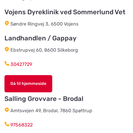
Vidkundsvägen 1
Vojens Dyreklinik ved Sommerlund Vet
Søndre Ringvej 3, 6500 Vojens
Godhems Zoologiska
Vis på kort
Kungsladugårdsgatan 22
Landhandlen / Gappay
Ebstrupvej 60, 8600 Silkeborg
Tollans Häst & Foder
Vis på kort
Aspenvägen 11
30427729
Chaspades Butik
Gå til hjemmeside
Vis på kort
Östberg 114
Salling Grovvare - Brodal
Amtsvejen 49, Brodal, 7860 Spøttrup
Braås Järnhandel AB
Vis på kort
Sjösås Kruthuset
97568322