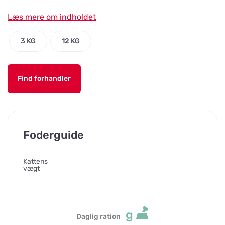
Læs mere om indholdet
3 KG
12 KG
Find forhandler
Foderguide
Kattens
vægt
g
Daglig ration