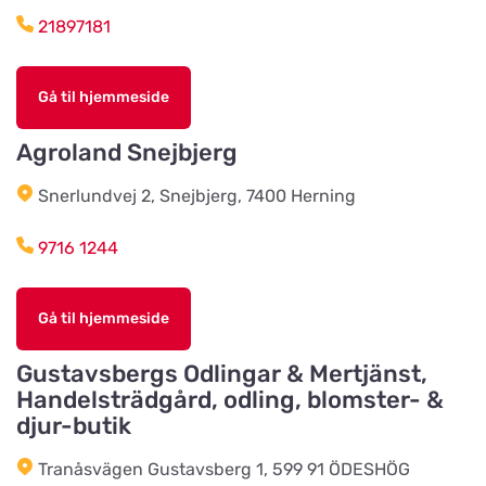
21897181
Vinbergsortens
Lantmannaförening
Vis på kort
Gå til hjemmeside
Päronvägen 7
Agroland Snejbjerg
Slöinge Lantmannaförening ek för
Snerlundvej 2, Snejbjerg, 7400 Herning
Vis på kort
Virkesvägen 3
9716 1244
Styrsö zoo
Vis på kort
Gå til hjemmeside
Sundkällevägen 27
Gustavsbergs Odlingar & Mertjänst,
Handelsträdgård, odling, blomster- &
Källby Zoologiska
Vis på kort
djur-butik
Sjökvarnsvägen 20B
Tranåsvägen Gustavsberg 1, 599 91 ÖDESHÖG