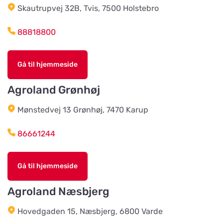
Husdjursshopen
Skautrupvej 32B, Tvis, 7500 Holstebro
Vis på kort
88818800
Älvsered Lantmän
Vis på kort
Gå til hjemmeside
Mårdaklevsvägen 22
Agroland Grønhøj
Värö Lantmannaförening ek för
Mønstedvej 13 Grønhøj, 7470 Karup
Vis på kort
Vallavägen 4
86661244
Grimetonortens Lantmän
Vis på kort
Gå til hjemmeside
Källängsvägen 1
Agroland Næsbjerg
Harplinge Lantmän
Vis på kort
Hovedgaden 15, Næsbjerg, 6800 Varde
Föreningsvägen 36