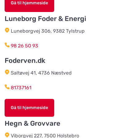
Agroland Næsbjerg
Gå til hjemmeside
Vis på kort
Hovedgaden 15, Næsbjerg
Luneborg Foder & Energi
Luneborgvej 306, 9382 Tylstrup
Agroland Snejbjerg
Vis på kort
Snerlundvej 2, Snejbjerg
98 26 50 93
Foderven.dk
Gustavsbergs Odlingar &
Mertjänst, Handelsträdgård,
Vis på kort
odling, blomster- & djur-butik
Saltøvej 41, 4736 Næstved
Tranåsvägen Gustavsberg 1
81737161
Slutarps Kvarn AB
Vis på kort
Gå til hjemmeside
Kvarngatan 2
Hegn & Grovvare
Burseryds Lantmän
Viborgvej 227, 7500 Holstebro
Vis på kort