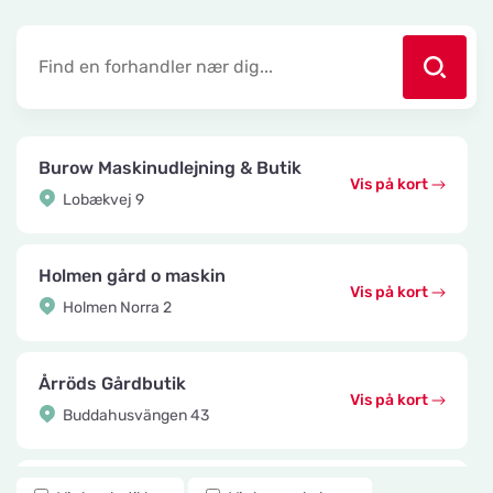
Burow Maskinudlejning & Butik
Vis på kort
Lobækvej 9
Holmen gård o maskin
Vis på kort
Holmen Norra 2
Årröds Gårdbutik
Vis på kort
Buddahusvängen 43
Knuttes Djurcenter