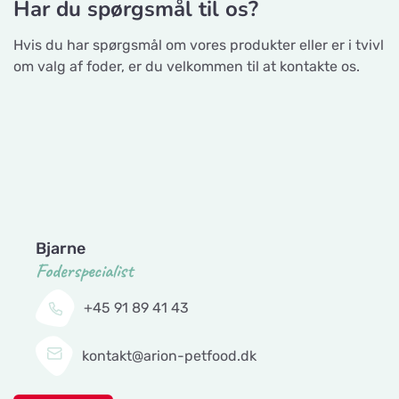
Har du spørgsmål til os?
Thurøvej 13,
Hvis du har spørgsmål om vores produkter eller er i tvivl
Gå til hjemmeside
om valg af foder, er du velkommen til at kontakte os.
Nyborg Dyrehandel ApS
Vis på kort
CyberZoo AB
Falstervej 10G
Ladugårdsvägen 101 D, 461 70 Trollhättan
Sporthunden Getinge
Vis på kort
Gå til hjemmeside
Östra Järnvägsgatan 46
Tika Rideudstyr
Bjarne
EMA´s Foder
Vis på kort
Foderspecialist
Solbjerg Plantagevej 3, 6731 Tjæreborg
Lillebovägen 3
+45 91 89 41 43
Gå til hjemmeside
Maia Trim & Spa
Vis på kort
kontakt@arion-petfood.dk
Karlsbrovägen 1
Josefines sadlar