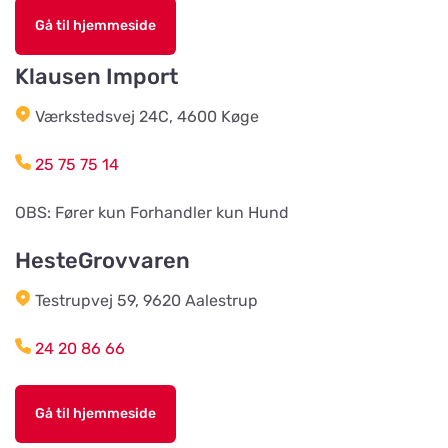
Hund & Kattshopen
Gå til hjemmeside
Vis på kort
Vistvägen 34
Klausen Import
Wermlands Skogsförråd
Værkstedsvej 24C, 4600 Køge
Vis på kort
Industrigatan 1
25 75 75 14
Djurspecialisten i Eskilstuna AB
OBS: Fører kun Forhandler kun Hund
Vis på kort
Lohegatan 43
HesteGrovvaren
Testrupvej 59, 9620 Aalestrup
Stavs Häst och Hund
Vis på kort
Stav 2
24 20 86 66
Djórahandilin sp/f
Gå til hjemmeside
Vis på kort
2 Óðinshædd