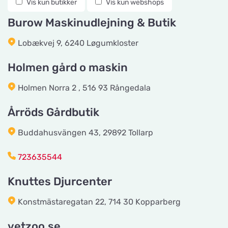
Vis kun butikker
Vis kun webshops
Vis på kort
Konstmästaregatan 22
Burow Maskinudlejning & Butik
Lobækvej 9, 6240 Løgumkloster
vetzoo.se
Vis på kort
Frösundaviks Allé 1
Holmen gård o maskin
Holmen Norra 2 , 516 93 Rångedala
Maxi Zoo Valby Torveporten
Vis på kort
Årröds Gårdbutik
Summerredvej 1
Buddahusvängen 43, 29892 Tollarp
Håkansson's Klipp och Trim
723635544
Vis på kort
Industrigatan 5
Knuttes Djurcenter
Tingholmgård dyrefoder
Konstmästaregatan 22, 714 30 Kopparberg
Vis på kort
Grundvej 36
vetzoo.se