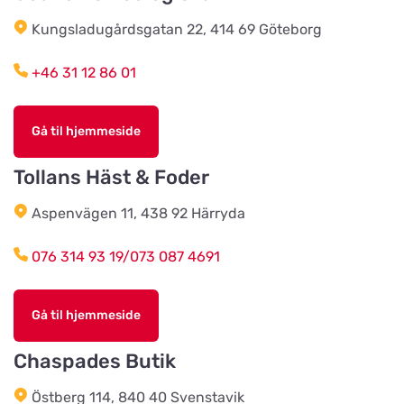
Kungsladugårdsgatan 22, 414 69 Göteborg
Tidaholms Djur & Djurartiklar
Vis på kort
+46 31 12 86 01
Torggatan 6D
Gå til hjemmeside
Vacker Tass Salong & Tillbehör AB
Vis på kort
Sturegatan 14
Tollans Häst & Foder
Aspenvägen 11, 438 92 Härryda
Karlstads Hundcenter
Vis på kort
076 314 93 19/073 087 4691
Stallplatsvägen 2
Gå til hjemmeside
Djurensvärld Vetlanda
Vis på kort
Västerleden 60
Chaspades Butik
Östberg 114, 840 40 Svenstavik