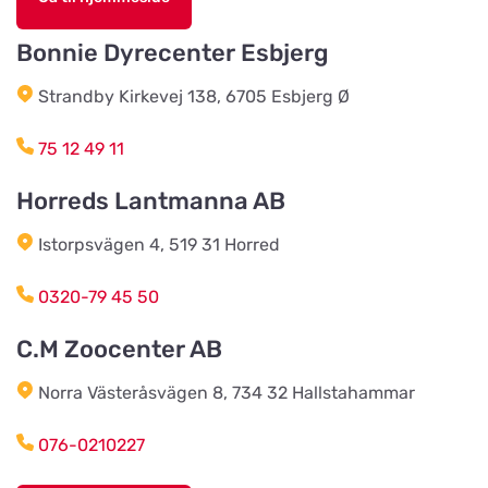
Bonnie Dyrecenter Esbjerg
AB Hjalmar Möller
Vis på kort
Strandby Kirkevej 138, 6705 Esbjerg Ø
Köpmannavägen 37
75 12 49 11
Lundabackens Djurfoder
Horreds Lantmanna AB
Vis på kort
Arons väg 22
Istorpsvägen 4, 519 31 Horred
BVL Söderåsen AB
0320-79 45 50
Vis på kort
Böketoftavägen 19
C.M Zoocenter AB
Norra Västeråsvägen 8, 734 32 Hallstahammar
Södra Åby Lokalförening ek för
Vis på kort
Rosenlidsvägen 11
076-0210227