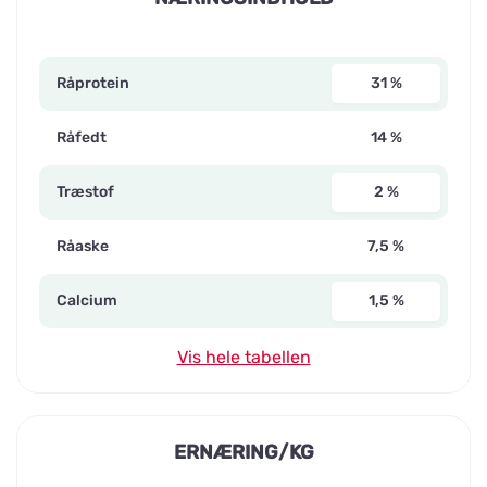
Råprotein
31 %
Råfedt
14 %
Træstof
2 %
Råaske
7,5 %
Calcium
1,5 %
Vis hele tabellen
ERNÆRING/KG