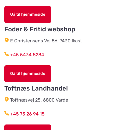
Gå til hjemmeside
Hjerterummet / Byens Dyr
Vis på kort
Jernbanegade 52
Foder & Fritid webshop
E Christensens Vej 86, 7430 Ikast
Vildtremisen
Vis på kort
+45 5434 8284
Trunderupvej 10
Gå til hjemmeside
Agroland Tvis
Vis på kort
Skautrupvej 32B, Tvis
Toftnæs Landhandel
Toftnæsvej 25, 6800 Varde
Agroland Grønhøj
Vis på kort
Mønstedvej 13 Grønhøj
+45 75 26 94 15