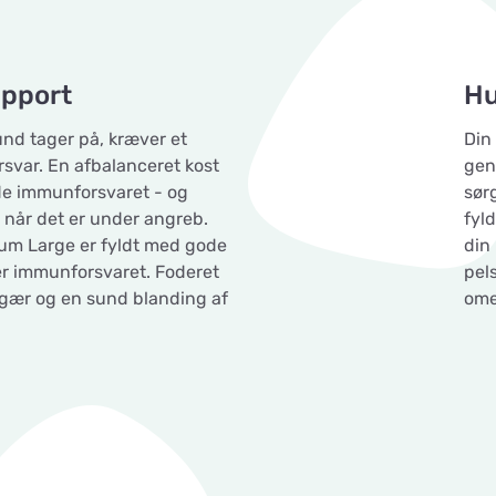
upport
Hu
und tager på, kræver et
Din
rsvar. En afbalanceret kost
gen
lde immunforsvaret - og
sør
 når det er under angreb.
fyl
um Large er fyldt med gode
din
ker immunforsvaret. Foderet
pels
ørgær og en sund blanding af
ome