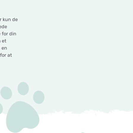
r kun de
rede
 for din
 et
m en
for at