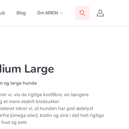
lub
Blog
Om ARION
dium Large
um og large hunde
krer vi, via de rigtige kostfibre, en længere
et mere stabilt blodsukker
i foderet sikrer vi, at hunden har god ædelyst
rfrø (omega olier), biotin og zink i det helt rigtige
d hud og pels