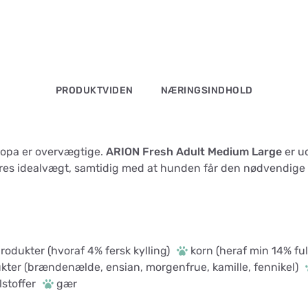
PRODUKTVIDEN
NÆRINGSINDHOLD
uropa er overvægtige.
ARION Fresh Adult Medium Large
er ud
es idealvægt, samtidig med at hunden får den nødvendige e
rodukter (hvoraf 4% fersk kylling)
korn (heraf min 14% fu
kter (brændenælde, ensian, morgenfrue, kamille, fennikel)
stoffer
gær