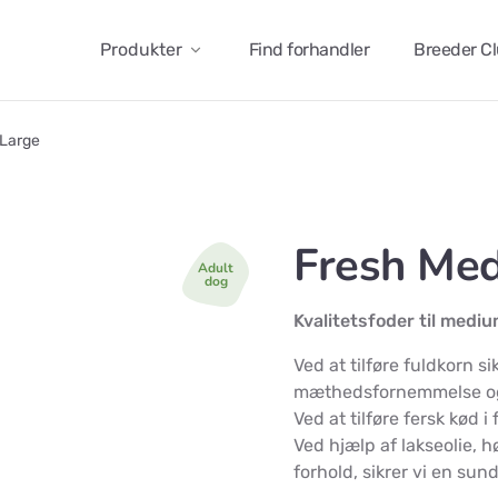
Produkter
Find forhandler
Breeder C
Large
Fresh Me
Adult
dog
Kvalitetsfoder til medi
Ved at tilføre fuldkorn si
mæthedsfornemmelse og 
Ved at tilføre fersk kød 
Ved hjælp af lakseolie, hø
forhold, sikrer vi en sun