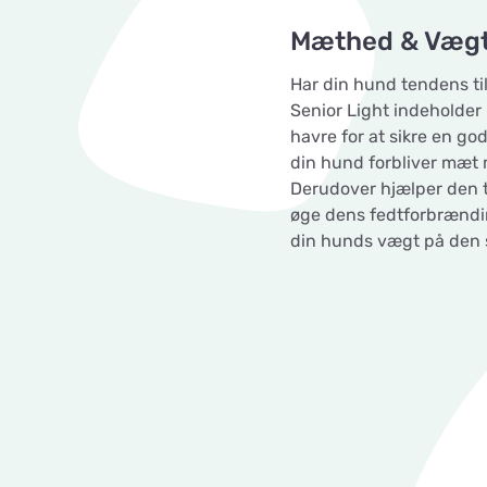
Mæthed & Væg
Har din hund tendens t
Senior Light indeholder 
havre for at sikre en 
din hund forbliver mæt 
Derudover hjælper den t
øge dens fedtforbrændin
din hunds vægt på den