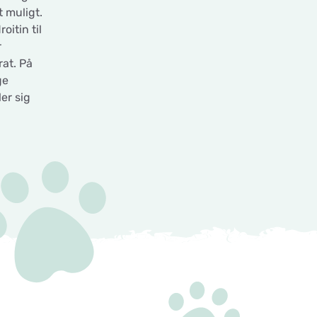
t muligt.
oitin til
r
rat. På
ge
er sig