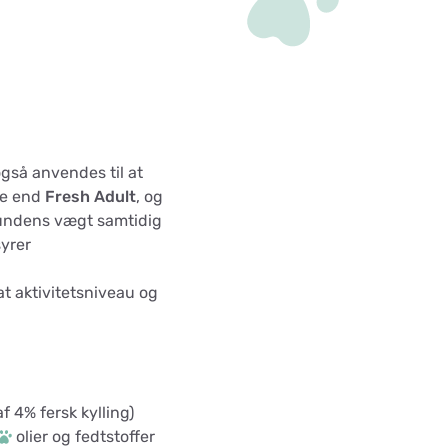
gså anvendes til at
re end
Fresh Adult
, og
undens vægt samtidig
syrer
t aktivitetsniveau og
f 4% fersk kylling)
olier og fedtstoffer