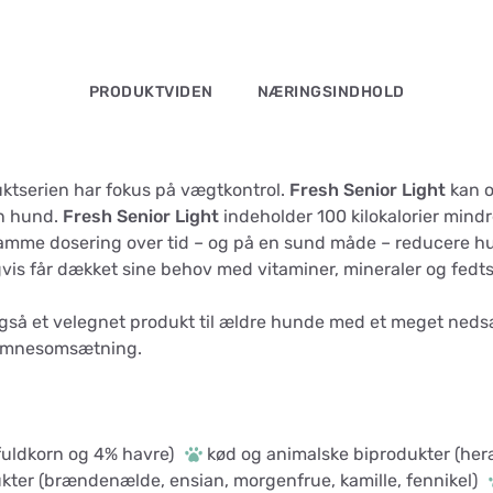
PRODUKTVIDEN
NÆRINGSINDHOLD
ktserien har fokus på vægtkontrol.
Fresh Senior Light
kan o
n hund.
Fresh Senior Light
indeholder 100 kilokalorier mind
mme dosering over tid – og på en sund måde – reducere h
vis får dækket sine behov med vitaminer, mineraler og fedt
gså et velegnet produkt til ældre hunde med et meget nedsa
emnesomsætning.
fuldkorn og 4% havre)
kød og animalske biprodukter (hera
kter (brændenælde, ensian, morgenfrue, kamille, fennikel)