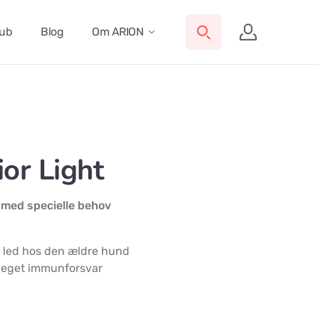
lub
Blog
Om ARION
or Light
e med specielle behov
 led hos den ældre hund
 eget immunforsvar