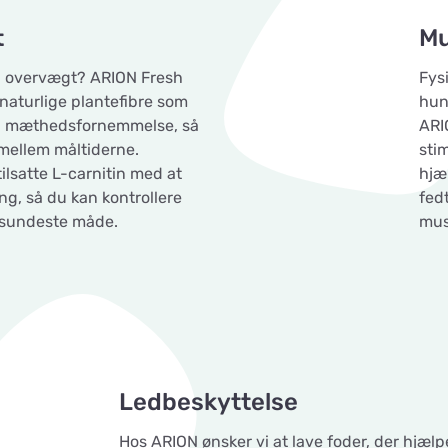
t
Mu
il overvægt? ARION Fresh
Fys
naturlige plantefibre som
hun
god mæthedsfornemmelse, så
ARIO
mellem måltiderne.
sti
ilsatte L-carnitin med at
hjæ
g, så du kan kontrollere
fed
 sundeste måde.
mus
Ledbeskyttelse
Hos ARION ønsker vi at lave foder, der hjælp