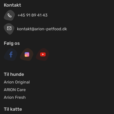
Kontakt
+45 91 89 41 43
kontakt@arion-petfood.dk
Følg os
Til hunde
Arion Original
ARION Care
Arion Fresh
Til katte