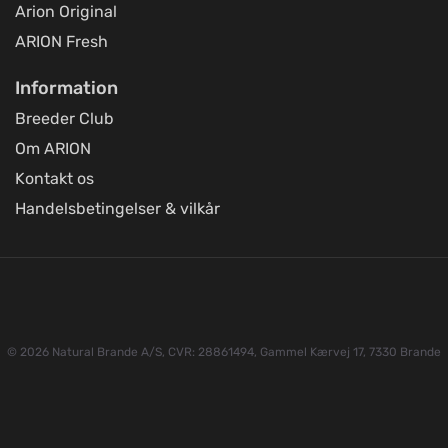
Arion Original
ARION Fresh
Information
Breeder Club
Om ARION
Kontakt os
Handelsbetingelser & vilkår
© 2026 Natural Brande A/S, CVR: 28861494, Gammel Kærvej 17, 7330 Brande