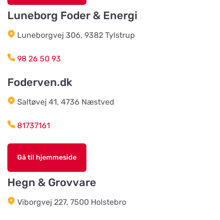
Hovedgaden 15, Næsbjerg
Luneborg Foder & Energi
Luneborgvej 306, 9382 Tylstrup
Agroland Snejbjerg
Vis på kort
Snerlundvej 2, Snejbjerg
98 26 50 93
Foderven.dk
Gustavsbergs Odlingar &
Mertjänst, Handelsträdgård,
Vis på kort
odling, blomster- & djur-butik
Saltøvej 41, 4736 Næstved
Tranåsvägen Gustavsberg 1
81737161
Slutarps Kvarn AB
Vis på kort
Gå til hjemmeside
Kvarngatan 2
Hegn & Grovvare
Burseryds Lantmän
Viborgvej 227, 7500 Holstebro
Vis på kort
Vidkundsvägen 1