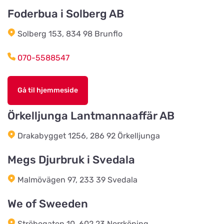
Foderbua i Solberg AB
Landhandlen / Gappay
Vis på kort
Solberg 153, 834 98 Brunflo
Ebstrupvej 60
070-5588547
Salling Grovvare - Brodal
Vis på kort
Amtsvejen 49, Brodal
Gå til hjemmeside
Örkelljunga Lantmannaaffär AB
Salling Grovvare
Vis på kort
Drakabygget 1256, 286 92 Örkelljunga
M. P. Stisens Vej 17
Megs Djurbruk i Svedala
EwersLandbutik.dk
Vis på kort
Malmövägen 97, 233 39 Svedala
Langelandsvej 2
We of Sweeden
Bonnie Dyrecenter Esbjerg
Ströbogaten 10, 602 23 Norrköping