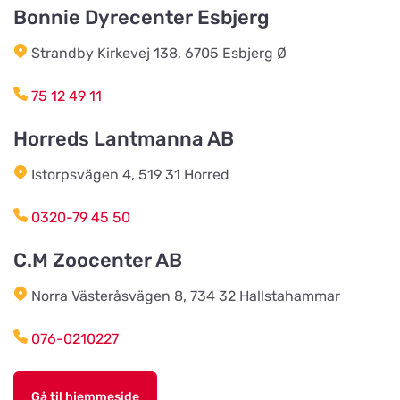
Bonnie Dyrecenter Esbjerg
AB Hjalmar Möller
Vis på kort
Strandby Kirkevej 138, 6705 Esbjerg Ø
Köpmannavägen 37
75 12 49 11
Lundabackens Djurfoder
Horreds Lantmanna AB
Vis på kort
Arons väg 22
Istorpsvägen 4, 519 31 Horred
BVL Söderåsen AB
0320-79 45 50
Vis på kort
Böketoftavägen 19
C.M Zoocenter AB
Norra Västeråsvägen 8, 734 32 Hallstahammar
Södra Åby Lokalförening ek för
Vis på kort
Rosenlidsvägen 11
076-0210227
Hund & Kattshopen
Gå til hjemmeside
Vis på kort