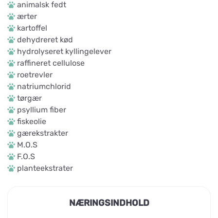
animalsk fedt
ærter
kartoffel
dehydreret kød
hydrolyseret kyllingelever
raffineret cellulose
roetrevler
natriumchlorid
tørgær
psyllium fiber
fiskeolie
gærekstrakter
M.O.S
F.O.S
planteekstrater
NÆRINGSINDHOLD