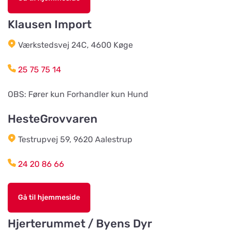
Vistvägen 34
Klausen Import
Wermlands Skogsförråd
Værkstedsvej 24C, 4600 Køge
Vis på kort
Industrigatan 1
25 75 75 14
Djurspecialisten i Eskilstuna AB
OBS: Fører kun Forhandler kun Hund
Vis på kort
Lohegatan 43
HesteGrovvaren
Testrupvej 59, 9620 Aalestrup
Stavs Häst och Hund
Vis på kort
Stav 2
24 20 86 66
Djórahandilin sp/f
Gå til hjemmeside
Vis på kort
2 Óðinshædd
Hjerterummet / Byens Dyr