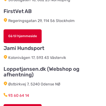
Vis på kort
Strandby Kirkevej 138
FirstVet AB
Regeringsgatan 29, 114 56 Stockholm
Horreds Lantmanna AB
Vis på kort
Istorpsvägen 4
Gå til hjemmeside
C.M Zoocenter AB
Jami Hundsport
Vis på kort
Norra Västeråsvägen 8
Kolonivägen 17, 593 43 Västervik
Klausen Import
Loppetjansen.dk (Webshop og
Vis på kort
afhentning)
Værkstedsvej 24C
Østbirkvej 7, 5240 Odense NØ
HesteGrovvaren
Vis på kort
93 60 64 14
Testrupvej 59