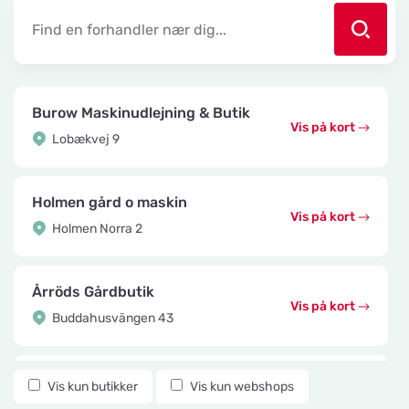
Burow Maskinudlejning & Butik
Vis på kort
Lobækvej 9
Holmen gård o maskin
Vis på kort
Holmen Norra 2
Årröds Gårdbutik
Vis på kort
Buddahusvängen 43
Knuttes Djurcenter
Vis kun butikker
Vis kun webshops
Vis på kort
Konstmästaregatan 22