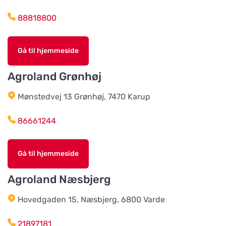
Vis på kort
88818800
Älvsered Lantmän
Vis på kort
Gå til hjemmeside
Mårdaklevsvägen 22
Agroland Grønhøj
Värö Lantmannaförening ek för
Mønstedvej 13 Grønhøj, 7470 Karup
Vis på kort
Vallavägen 4
86661244
Grimetonortens Lantmän
Vis på kort
Gå til hjemmeside
Källängsvägen 1
Agroland Næsbjerg
Harplinge Lantmän
Vis på kort
Hovedgaden 15, Næsbjerg, 6800 Varde
Föreningsvägen 36
21897181