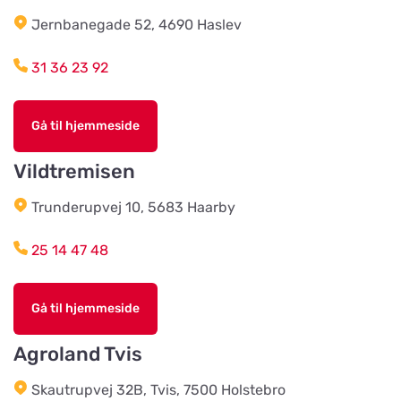
Träbolaget i Ljungbyhed
Jernbanegade 52, 4690 Haslev
Vis på kort
Ljungbygatan 25
31 36 23 92
Kung Grim's Hund & Katt
Vis på kort
Gå til hjemmeside
Drostvägen 14
Vildtremisen
Allboden i Strängnäs
Trunderupvej 10, 5683 Haarby
Vis på kort
Lärlingsvägen 5
25 14 47 48
Åkeriet i Hjälmhult AB (Änghagens
Foder)
Vis på kort
Gå til hjemmeside
LANE-RYRS RÖD 150
Agroland Tvis
Husdjursshopen
Skautrupvej 32B, Tvis, 7500 Holstebro