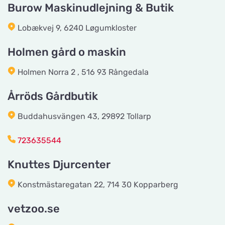
Burow Maskinudlejning & Butik
Lobækvej 9, 6240 Løgumkloster
vetzoo.se
Vis på kort
Frösundaviks Allé 1
Holmen gård o maskin
Holmen Norra 2 , 516 93 Rångedala
Maxi Zoo Valby Torveporten
Vis på kort
Årröds Gårdbutik
Summerredvej 1
Buddahusvängen 43, 29892 Tollarp
Håkansson's Klipp och Trim
723635544
Vis på kort
Industrigatan 5
Knuttes Djurcenter
Tingholmgård dyrefoder
Konstmästaregatan 22, 714 30 Kopparberg
Vis på kort
Grundvej 36
vetzoo.se