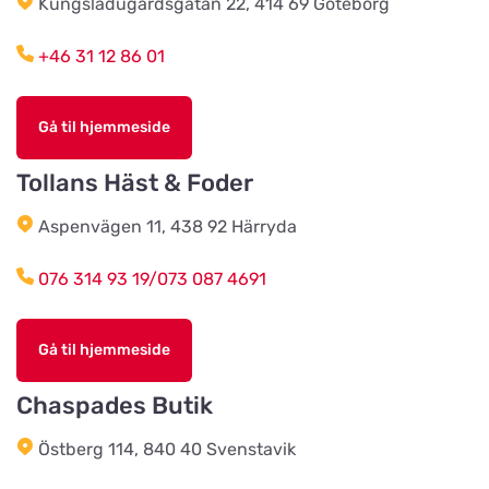
Kungsladugårdsgatan 22, 414 69 Göteborg
Tidaholms Djur & Djurartiklar
Vis på kort
+46 31 12 86 01
Torggatan 6D
Gå til hjemmeside
Vacker Tass Salong & Tillbehör AB
Vis på kort
Sturegatan 14
Tollans Häst & Foder
Aspenvägen 11, 438 92 Härryda
Karlstads Hundcenter
Vis på kort
076 314 93 19/073 087 4691
Stallplatsvägen 2
Gå til hjemmeside
Djurensvärld Vetlanda
Vis på kort
Västerleden 60
Chaspades Butik
Östberg 114, 840 40 Svenstavik
HundoMera
Vis på kort