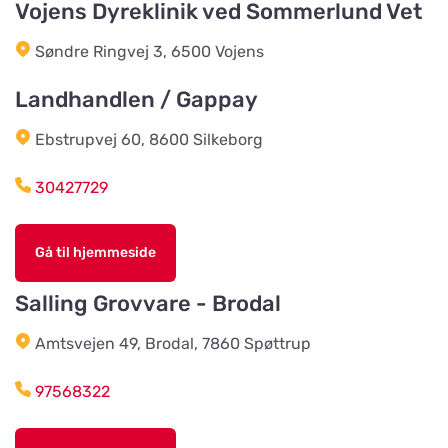
Vojens Dyreklinik ved Sommerlund Vet
Søndre Ringvej 3, 6500 Vojens
Godhems Zoologiska
Vis på kort
Kungsladugårdsgatan 22
Landhandlen / Gappay
Ebstrupvej 60, 8600 Silkeborg
Tollans Häst & Foder
Vis på kort
Aspenvägen 11
30427729
Chaspades Butik
Gå til hjemmeside
Vis på kort
Östberg 114
Salling Grovvare - Brodal
Amtsvejen 49, Brodal, 7860 Spøttrup
Braås Järnhandel AB
Vis på kort
Sjösås Kruthuset
97568322
Arboga Häst Och Hund