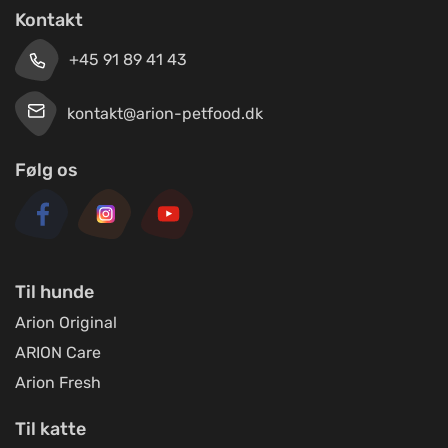
Kontakt
+45 91 89 41 43
kontakt@arion-petfood.dk
Følg os
Til hunde
Arion Original
ARION Care
Arion Fresh
Til katte