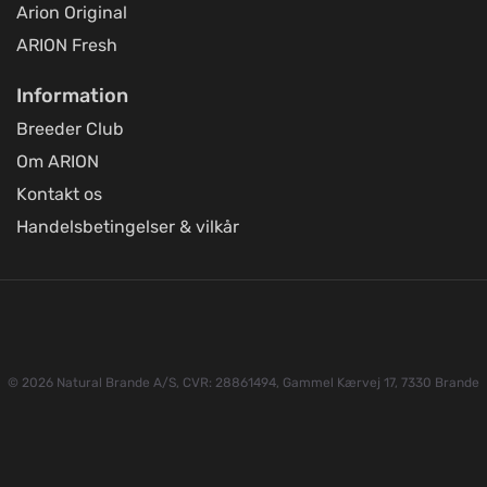
Arion Original
ARION Fresh
Information
Breeder Club
Om ARION
Kontakt os
Handelsbetingelser & vilkår
© 2026 Natural Brande A/S, CVR: 28861494, Gammel Kærvej 17, 7330 Brande