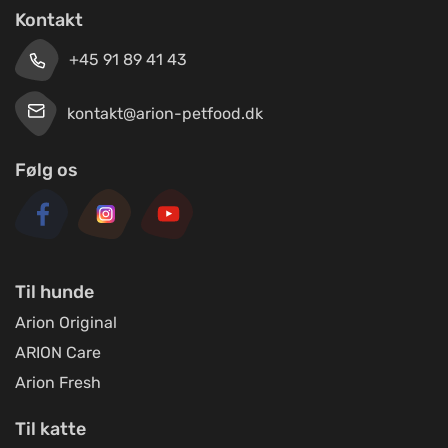
Kontakt
+45 91 89 41 43
kontakt@arion-petfood.dk
Følg os
Til hunde
Arion Original
ARION Care
Arion Fresh
Til katte