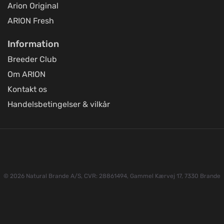
Arion Original
ARION Fresh
Information
Breeder Club
Om ARION
Kontakt os
Handelsbetingelser & vilkår
© 2026 Natural Brande A/S, CVR: 28861494, Gammel Kærvej 17, 7330 Brande