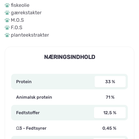
fiskeolie
gærekstakter
M.O.S
F.O.S
planteekstrakter
NÆRINGSINDHOLD
Protein
33 %
Animalsk protein
71 %
Fedtstoffer
12,5 %
Ω3 - Fedtsyrer
0,45 %