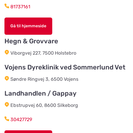
Tranåsvägen Gustavsberg 1
81737161
Slutarps Kvarn AB
Vis på kort
Gå til hjemmeside
Kvarngatan 2
Hegn & Grovvare
Burseryds Lantmän
Viborgvej 227, 7500 Holstebro
Vis på kort
Vidkundsvägen 1
Vojens Dyreklinik ved Sommerlund Vet
Søndre Ringvej 3, 6500 Vojens
Godhems Zoologiska
Vis på kort
Kungsladugårdsgatan 22
Landhandlen / Gappay
Ebstrupvej 60, 8600 Silkeborg
Tollans Häst & Foder
Vis på kort
Aspenvägen 11
30427729