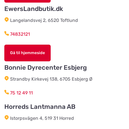
EwersLandbutik.dk
Christensens Bygg & Foder AB
Langelandsvej 2, 6520 Toftlund
Vis på kort
Lunnvägen 7
74832121
Djurhuset i Mariefred
Vis på kort
Gå til hjemmeside
Ruddammsgatan 2
Bonnie Dyrecenter Esbjerg
AB Hjalmar Möller
Vis på kort
Strandby Kirkevej 138, 6705 Esbjerg Ø
Köpmannavägen 37
75 12 49 11
Lundabackens Djurfoder
Horreds Lantmanna AB
Vis på kort
Arons väg 22
Istorpsvägen 4, 519 31 Horred