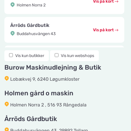
Vis på kort
Holmen Norra 2
Årröds Gårdbutik
Vis på kort
Buddahusvängen 43
Knuttes Djurcenter
Vis kun butikker
Vis kun webshops
Vis på kort
Konstmästaregatan 22
Burow Maskinudlejning & Butik
Lobækvej 9, 6240 Løgumkloster
vetzoo.se
Vis på kort
Frösundaviks Allé 1
Holmen gård o maskin
Holmen Norra 2 , 516 93 Rångedala
Maxi Zoo Valby Torveporten
Vis på kort
Årröds Gårdbutik
Summerredvej 1
Buddahusvängen 43, 29892 Tollarp