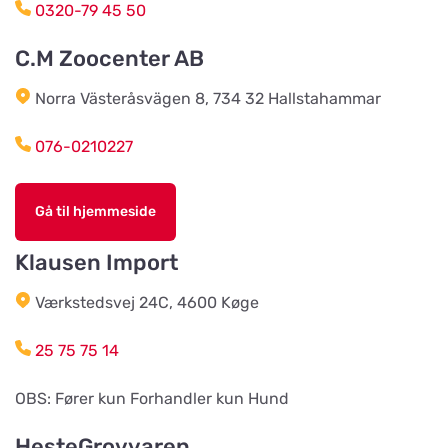
BVL Söderåsen AB
0320-79 45 50
Vis på kort
Böketoftavägen 19
C.M Zoocenter AB
Norra Västeråsvägen 8, 734 32 Hallstahammar
Södra Åby Lokalförening ek för
Vis på kort
Rosenlidsvägen 11
076-0210227
Hund & Kattshopen
Gå til hjemmeside
Vis på kort
Vistvägen 34
Klausen Import
Wermlands Skogsförråd
Værkstedsvej 24C, 4600 Køge
Vis på kort
Industrigatan 1
25 75 75 14
Djurspecialisten i Eskilstuna AB
OBS: Fører kun Forhandler kun Hund
Vis på kort
Lohegatan 43
HesteGrovvaren