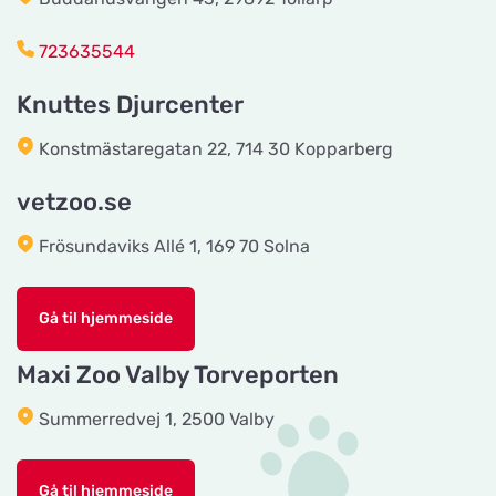
Håkansson's Klipp och Trim
723635544
Vis på kort
Industrigatan 5
Knuttes Djurcenter
Tingholmgård dyrefoder
Konstmästaregatan 22, 714 30 Kopparberg
Vis på kort
Grundvej 36
vetzoo.se
Frösundaviks Allé 1, 169 70 Solna
CyberZoo AB
Vis på kort
Ladugårdsvägen 101 D
Gå til hjemmeside
Tika Rideudstyr
Maxi Zoo Valby Torveporten
Vis på kort
Solbjerg Plantagevej 3
Summerredvej 1, 2500 Valby
Josefines sadlar
Vis på kort
Gå til hjemmeside