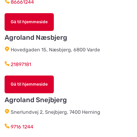
86661244
Grimetonortens Lantmän
Vis på kort
Gå til hjemmeside
Källängsvägen 1
Agroland Næsbjerg
Harplinge Lantmän
Vis på kort
Hovedgaden 15, Næsbjerg, 6800 Varde
Föreningsvägen 36
21897181
Vinbergsortens
Lantmannaförening
Vis på kort
Gå til hjemmeside
Päronvägen 7
Agroland Snejbjerg
Slöinge Lantmannaförening ek för
Snerlundvej 2, Snejbjerg, 7400 Herning
Vis på kort
Virkesvägen 3
9716 1244