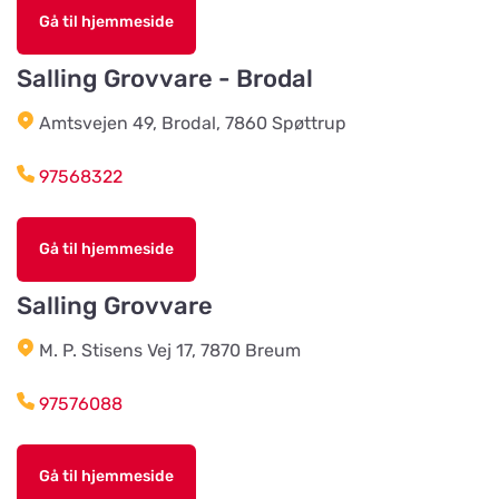
Chaspades Butik
Gå til hjemmeside
Vis på kort
Östberg 114
Salling Grovvare - Brodal
Amtsvejen 49, Brodal, 7860 Spøttrup
Braås Järnhandel AB
Vis på kort
Sjösås Kruthuset
97568322
Arboga Häst Och Hund
Gå til hjemmeside
Vis på kort
Nygatan 16B
Salling Grovvare
Team Alutorp AB
M. P. Stisens Vej 17, 7870 Breum
Vis på kort
Frestensfällevägen 64
97576088
Dalviks Kvarn AB
Vis på kort
Gå til hjemmeside
Åkerängstavägen 2