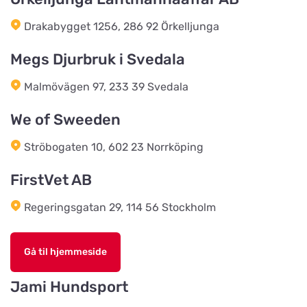
Salling Grovvare
Vis på kort
Drakabygget 1256, 286 92 Örkelljunga
M. P. Stisens Vej 17
Megs Djurbruk i Svedala
EwersLandbutik.dk
Vis på kort
Malmövägen 97, 233 39 Svedala
Langelandsvej 2
We of Sweeden
Bonnie Dyrecenter Esbjerg
Ströbogaten 10, 602 23 Norrköping
Vis på kort
Strandby Kirkevej 138
FirstVet AB
Regeringsgatan 29, 114 56 Stockholm
Horreds Lantmanna AB
Vis på kort
Istorpsvägen 4
Gå til hjemmeside
C.M Zoocenter AB
Jami Hundsport
Vis på kort
Norra Västeråsvägen 8