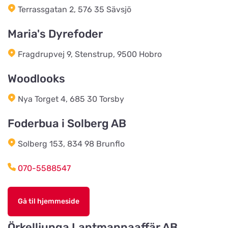
Terrassgatan 2, 576 35 Sävsjö
Hegn & Grovvare
Maria's Dyrefoder
Vis på kort
Viborgvej 227
Fragdrupvej 9, Stenstrup, 9500 Hobro
Vojens Dyreklinik ved Sommerlund
Woodlooks
Vet
Vis på kort
Søndre Ringvej 3
Nya Torget 4, 685 30 Torsby
Foderbua i Solberg AB
Landhandlen / Gappay
Vis på kort
Solberg 153, 834 98 Brunflo
Ebstrupvej 60
070-5588547
Salling Grovvare - Brodal
Vis på kort
Amtsvejen 49, Brodal
Gå til hjemmeside
Örkelljunga Lantmannaaffär AB