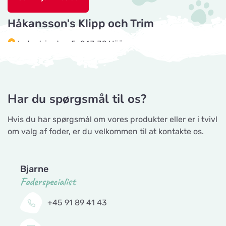
Hova 1
Håkansson's Klipp och Trim
Horseworld Rideudstyr
Industrigatan 5, 243 32 Höör
Vis på kort
Ellehammersvej 4
Tingholmgård dyrefoder
Maxi Zoo Hobro
Grundvej 36, 8961 Allingåbro
Vis på kort
Har du spørgsmål til os?
Thurøvej 13,
Hvis du har spørgsmål om vores produkter eller er i tvivl
Gå til hjemmeside
om valg af foder, er du velkommen til at kontakte os.
Nyborg Dyrehandel ApS
Vis på kort
CyberZoo AB
Falstervej 10G
Ladugårdsvägen 101 D, 461 70 Trollhättan
Bjarne
Foderspecialist
Sporthunden Getinge
Vis på kort
Gå til hjemmeside
Östra Järnvägsgatan 46
+45 91 89 41 43
Tika Rideudstyr