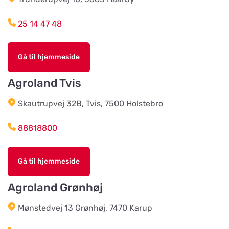
Vis på kort
Lärlingsvägen 5
25 14 47 48
Åkeriet i Hjälmhult AB (Änghagens
Foder)
Vis på kort
Gå til hjemmeside
LANE-RYRS RÖD 150
Agroland Tvis
Husdjursshopen
Skautrupvej 32B, Tvis, 7500 Holstebro
Vis på kort
88818800
Älvsered Lantmän
Vis på kort
Gå til hjemmeside
Mårdaklevsvägen 22
Agroland Grønhøj
Värö Lantmannaförening ek för
Mønstedvej 13 Grønhøj, 7470 Karup
Vis på kort
Vallavägen 4