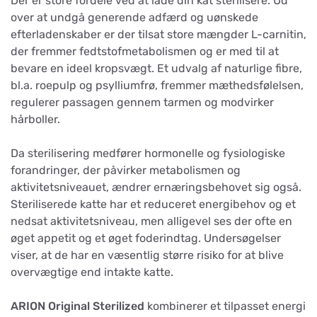
Der er store fordele ved at lade din kat sterilisere. Ud
over at undgå generende adfærd og uønskede
efterladenskaber er der tilsat store mængder L-carnitin,
der fremmer fedtstofmetabolismen og er med til at
bevare en ideel kropsvægt. Et udvalg af naturlige fibre,
bl.a. roepulp og psylliumfrø, fremmer mæthedsfølelsen,
regulerer passagen gennem tarmen og modvirker
hårboller.
Da sterilisering medfører hormonelle og fysiologiske
forandringer, der påvirker metabolismen og
aktivitetsniveauet, ændrer ernæringsbehovet sig også.
Steriliserede katte har et reduceret energibehov og et
nedsat aktivitetsniveau, men alligevel ses der ofte en
øget appetit og et øget foderindtag. Undersøgelser
viser, at de har en væsentlig større risiko for at blive
overvægtige end intakte katte.
ARION Original Sterilized
kombinerer et tilpasset energi