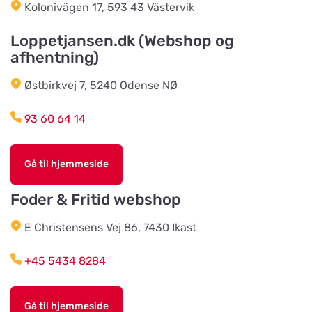
Kolonivägen 17, 593 43 Västervik
Klausen Import
Loppetjansen.dk (Webshop og
Vis på kort
afhentning)
Værkstedsvej 24C
Østbirkvej 7, 5240 Odense NØ
HesteGrovvaren
Vis på kort
93 60 64 14
Testrupvej 59
Gå til hjemmeside
Hjerterummet / Byens Dyr
Vis på kort
Jernbanegade 52
Foder & Fritid webshop
E Christensens Vej 86, 7430 Ikast
Vildtremisen
Vis på kort
+45 5434 8284
Trunderupvej 10
Gå til hjemmeside
Agroland Tvis