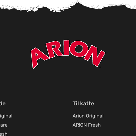
nde
Til katte
iginal
Arion Original
are
ARION Fresh
resh