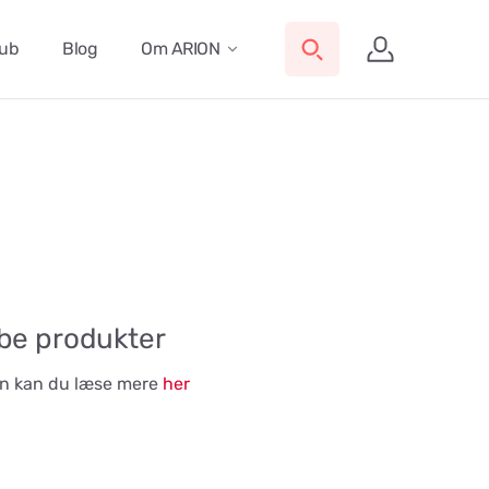
lub
Blog
Om ARION
øbe produkter
ben kan du læse mere
her