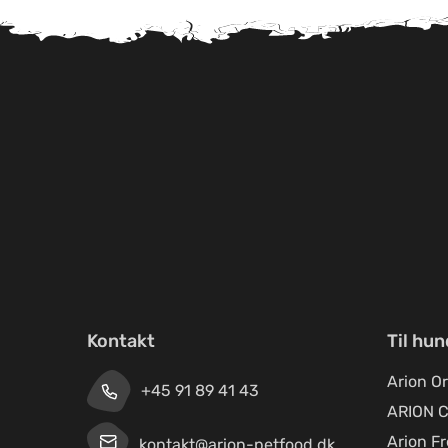
Kontakt
Til hu
Arion Or
+45 91 89 41 43
ARION C
Arion F
kontakt@arion-petfood.dk